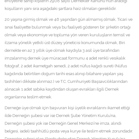
ehliyetine sahip kişilerin 2908 sayılı Dernekler Kanunu'nun aradığı
koşulların yanı sıra aşağıdaki şartlara haiz olmaları gereklidir.
20 yaşına girmiş olmak ve 46 yaşından gün almamış olmak, Ticari ve
sınai faaliyette bulunmak veya bu faaliyeti gösteren bir şirketin ortağı
olmak veya ekonomiye ve topluma yön veren kuruluşların temsil ve
ilzama yönelik yetkili üst düzey yöneticisi konumunda olmak, Biri
dernekte en az 3 yıllık üye olmak kaydıyla 3 asil üye tarafından
imzalanmış dernek üye müracaat formunu 4 adet renkli vesikalık
fotoğraf, 2 adet ikametgah senedi, 2 adet nüfus kağıdı sureti (Nüfus
kağıdında belirtilen doğum tarihi esas alınıp bilahare yapılan yaş
tashihleri dikkate alınmaz.) ve T.C. Cumhuriyeti Başsavcılıklarından
alınacak 1 adet sabıka kaydından oluşan evrakları ilgili Dernek
organlarına teslim etmek.
Derneğe üye olmak için başvuran kişi üyelik evraklarını ikamet ettiği
ilde Derneğin şubesi var ise Dernek Şube Yönetim Kurulu’na,
Derneğin şubesi yok ise Derneğin Genel Merkezi’ne imza, alındı
belgesi, iadeli taahhütlü posta veya kurye ile teslim etmek zorundadır.
Derneğin şubesi olan illerde doğrudan Dernek Yönetim Kurulu’na