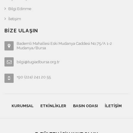
Bilgi Edinme
İletişim
BIZE ULAŞIN
Bademli Mahallesi Eski Mudanya Caddesi No:75/A 1-2
Mudanya/Bursa
bilgi@tugiadbursa.org.tr
+90 (224) 241 20 55
KURUMSAL
ETKINLIKLER
BASIN ODASI
İLETIŞIM