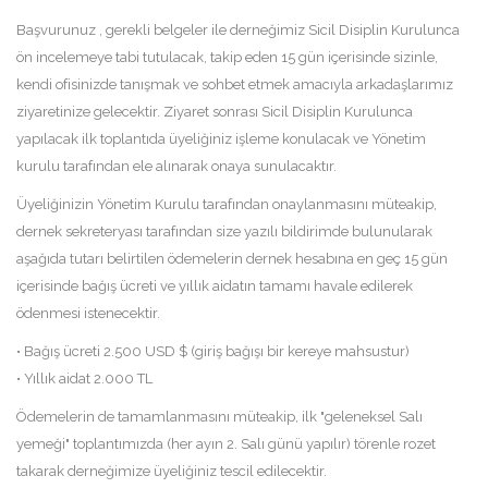
Başvurunuz , gerekli belgeler ile derneğimiz Sicil Disiplin Kurulunca
ön incelemeye tabi tutulacak, takip eden 15 gün içerisinde sizinle,
kendi ofisinizde tanışmak ve sohbet etmek amacıyla arkadaşlarımız
ziyaretinize gelecektir. Ziyaret sonrası Sicil Disiplin Kurulunca
yapılacak ilk toplantıda üyeliğiniz işleme konulacak ve Yönetim
kurulu tarafından ele alınarak onaya sunulacaktır.
Üyeliğinizin Yönetim Kurulu tarafından onaylanmasını müteakip,
dernek sekreteryası tarafından size yazılı bildirimde bulunularak
aşağıda tutarı belirtilen ödemelerin dernek hesabına en geç 15 gün
içerisinde bağış ücreti ve yıllık aidatın tamamı havale edilerek
ödenmesi istenecektir.
• Bağış ücreti 2.500 USD $ (giriş bağışı bir kereye mahsustur)
• Yıllık aidat 2.000 TL
Ödemelerin de tamamlanmasını müteakip, ilk "geleneksel Salı
yemeği" toplantımızda (her ayın 2. Salı günü yapılır) törenle rozet
takarak derneğimize üyeliğiniz tescil edilecektir.