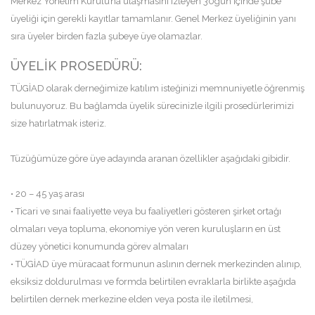
Merkez Yönetim Kurulu’na ulaşmasını izleyen 30gün içinde şube
üyeliği için gerekli kayıtlar tamamlanır. Genel Merkez üyeliğinin yanı
sıra üyeler birden fazla şubeye üye olamazlar.
ÜYELİK PROSEDÜRÜ:
TÜGİAD olarak derneğimize katılım isteğinizi memnuniyetle öğrenmiş
bulunuyoruz. Bu bağlamda üyelik sürecinizle ilgili prosedürlerimizi
size hatırlatmak isteriz.
Tüzüğümüze göre üye adayında aranan özellikler aşağıdaki gibidir.
• 20 – 45 yaş arası
• Ticari ve sınai faaliyette veya bu faaliyetleri gösteren şirket ortağı
olmaları veya topluma, ekonomiye yön veren kuruluşların en üst
düzey yönetici konumunda görev almaları
• TÜGİAD üye müracaat formunun aslının dernek merkezinden alınıp,
eksiksiz doldurulması ve formda belirtilen evraklarla birlikte aşağıda
belirtilen dernek merkezine elden veya posta ile iletilmesi,