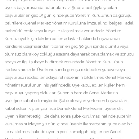
üyelik başvurusunda bulunulamaz. Şube aracılığıyla yapılan
başvurular en geç 15 gün içinde Şube Yönetim Kurulu’nun da görüşü
belirtilerek Genel Merkez Yönetim Kurulu’na imza, alındı belgesi, iadeli
taahhütlü posta veya kurye ile ulaştırılmak zorundadır. Yönetim
Kurulu üyelik için takdim edilen adaylar hakkında başvurunun
kendisine ulaşmasından itibaren en geç 30 gün içinde olumlu veya
olumsuz olarak oy çokluğu esasına dayanarak cevaplamak ve sonucu
adaya ve ilgili şubeye bildirmek zorundadır. Yönetim Kurulu’nun
iradesi sınırsızdır. Üye konusunda görüşü reddedilen şubeye veya
başvurusu reddedilen adaya ret nedeninin bildirilmesi Genel Merkez
Yönetim Kurulu’nun inisiyatifindedir. Üye kabul edilen kişiler hem
başvuruyu yapmış oldukları Şubenin hem de Genel Merkezin
üyeliğine kabul edilmişlerdir. Şube olmayan yerlerden başvuruları
kabul edilen kişiler yalnızca Dernek Genel Merkezinin üyeleridir.
Üyenin ikamet ettiği ilde daha sonra şube kurulması halinde şubenin
kurulmasını izleyen 30 gün içinde, üyenin ikametgahını şube olan bir
ile nakletmesi halinde üyenin yeni ikametgah bilgilerinin Genel