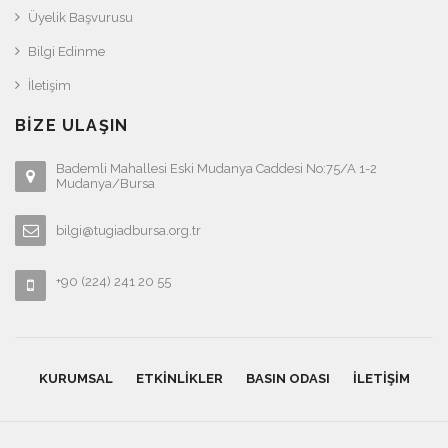
Üyelik Başvurusu
Bilgi Edinme
İletişim
BIZE ULAŞIN
Bademli Mahallesi Eski Mudanya Caddesi No:75/A 1-2
Mudanya/Bursa
bilgi@tugiadbursa.org.tr
+90 (224) 241 20 55
KURUMSAL
ETKINLIKLER
BASIN ODASI
İLETIŞIM