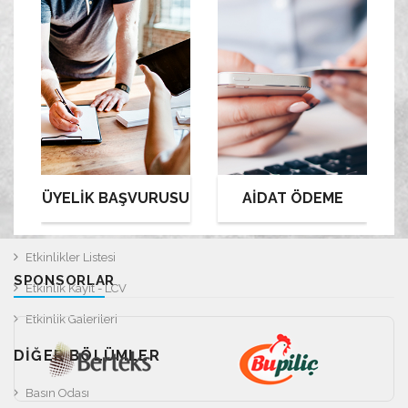
KURULLAR
Yönetim Kurulu
Denetleme Kurulu
Çalışma Grupları
Üye Listesi
ETKINLIKLER
ÜYELİK BAŞVURUSU
AİDAT ÖDEME
Etkinlik Takvimi
Etkinlikler Listesi
SPONSORLAR
Etkinlik Kayıt - LCV
Etkinlik Galerileri
DIĞER BÖLÜMLER
Basın Odası